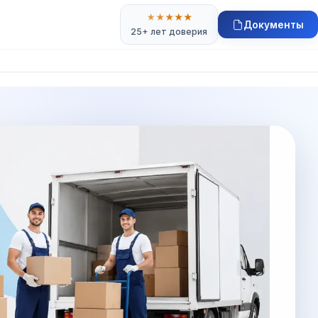
★
★
★
★
★
Документы
25+ лет доверия