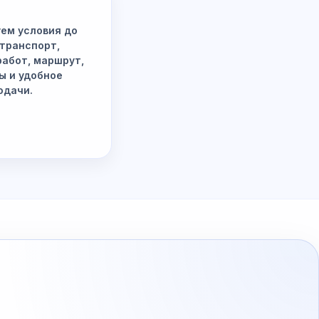
ем условия до
 транспорт,
работ, маршрут,
ы и удобное
одачи.