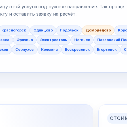
ицу этой услуги под нужное направление. Так проще
у и оставить заявку на расчёт.
Красногорск
Одинцово
Подольск
Домодедово
Коро
еевка
Фрязино
Электросталь
Ногинск
Павловский По
ехов
Серпухов
Коломна
Воскресенск
Егорьевск
С
СТОИ