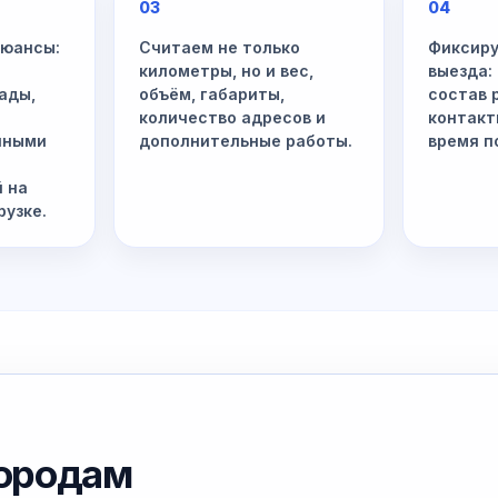
03
04
нюансы:
Считаем не только
Фиксиру
километры, но и вес,
выезда:
ады,
объём, габариты,
состав 
и
количество адресов и
контакт
нными
дополнительные работы.
время п
й на
рузке.
городам