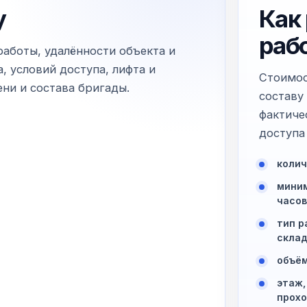
у
Как
раб
работы, удалённости объекта и
, условий доступа, лифта и
Стоимос
ни и состава бригады.
составу
фактиче
доступа 
колич
миним
часов
тип р
склад
объём
этаж,
прохо