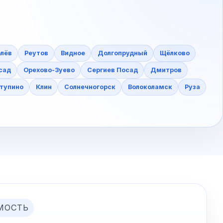
лёв
Реутов
Видное
Долгопрудный
Щёлково
сад
Орехово-Зуево
Сергиев Посад
Дмитров
тупино
Клин
Солнечногорск
Волоколамск
Руза
МОСТЬ