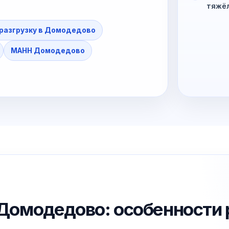
тяжё
 разгрузку в Домодедово
МАНН Домодедово
в Домодедово: особенности 