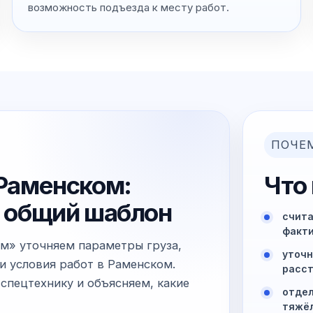
возможность подъезда к месту работ.
ПОЧЕ
 Раменском:
Что
не общий шаблон
счита
факти
ом» уточняем параметры груза,
уточн
и условия работ в Раменском.
расст
спецтехнику и объясняем, какие
отдел
тяжё