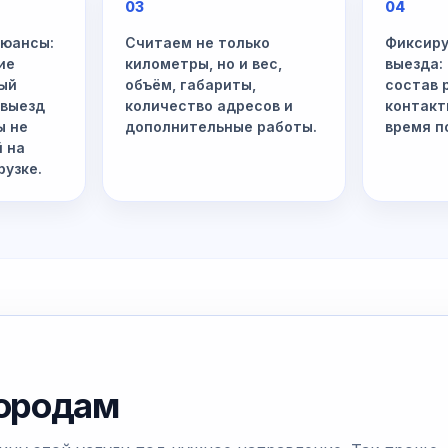
03
04
нюансы:
Считаем не только
Фиксиру
ие
километры, но и вес,
выезда:
ый
объём, габариты,
состав 
 выезд
количество адресов и
контакт
ы не
дополнительные работы.
время п
й на
рузке.
городам