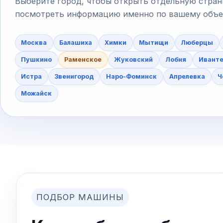
Выберите город, чтобы открыть отдельную стран
посмотреть информацию именно по вашему объект
Москва
Балашиха
Химки
Мытищи
Люберцы
Пушкино
Раменское
Жуковский
Лобня
Ивант
Истра
Звенигород
Наро-Фоминск
Апрелевка
Ч
Можайск
ПОДБОР МАШИНЫ