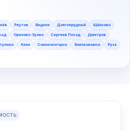
лёв
Реутов
Видное
Долгопрудный
Щёлково
сад
Орехово-Зуево
Сергиев Посад
Дмитров
тупино
Клин
Солнечногорск
Волоколамск
Руза
МОСТЬ