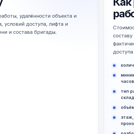
у
Как
раб
работы, удалённости объекта и
, условий доступа, лифта и
Стоимос
ни и состава бригады.
составу
фактиче
доступа 
колич
миним
часов
тип р
склад
объём
этаж,
прохо
разбо