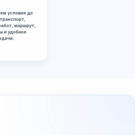
ем условия до
 транспорт,
работ, маршрут,
ы и удобное
одачи.