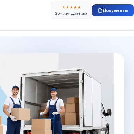
★
★
★
★
★
Документы
25+ лет доверия