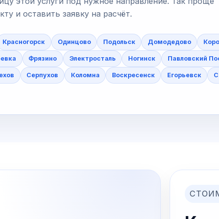
ицу этой услуги под нужное направление. Так проще
у и оставить заявку на расчёт.
Красногорск
Одинцово
Подольск
Домодедово
Коро
еевка
Фрязино
Электросталь
Ногинск
Павловский По
ехов
Серпухов
Коломна
Воскресенск
Егорьевск
С
СТОИ