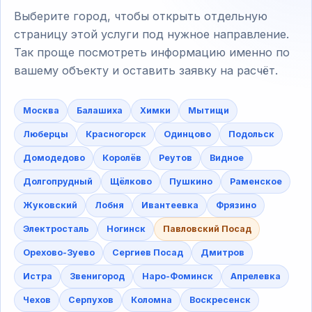
Выберите город, чтобы открыть отдельную
страницу этой услуги под нужное направление.
Так проще посмотреть информацию именно по
вашему объекту и оставить заявку на расчёт.
Москва
Балашиха
Химки
Мытищи
Люберцы
Красногорск
Одинцово
Подольск
Домодедово
Королёв
Реутов
Видное
Долгопрудный
Щёлково
Пушкино
Раменское
Жуковский
Лобня
Ивантеевка
Фрязино
Электросталь
Ногинск
Павловский Посад
Орехово-Зуево
Сергиев Посад
Дмитров
Истра
Звенигород
Наро-Фоминск
Апрелевка
Чехов
Серпухов
Коломна
Воскресенск