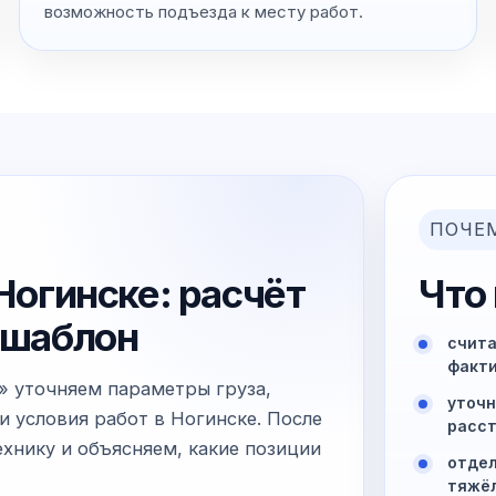
возможность подъезда к месту работ.
ПОЧЕ
 Ногинске: расчёт
Что
й шаблон
счита
факти
е» уточняем параметры груза,
уточн
и условия работ в Ногинске. После
расст
хнику и объясняем, какие позиции
отдел
тяжё