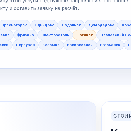
ицу этой услуги под нужное направление. Так проще
у и оставить заявку на расчёт.
Красногорск
Одинцово
Подольск
Домодедово
Коро
еевка
Фрязино
Электросталь
Ногинск
Павловский По
ехов
Серпухов
Коломна
Воскресенск
Егорьевск
С
СТОИ