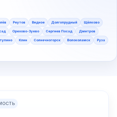
лёв
Реутов
Видное
Долгопрудный
Щёлково
сад
Орехово-Зуево
Сергиев Посад
Дмитров
тупино
Клин
Солнечногорск
Волоколамск
Руза
МОСТЬ