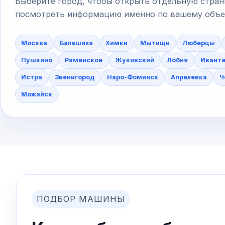
Выберите город, чтобы открыть отдельную стран
посмотреть информацию именно по вашему объект
Москва
Балашиха
Химки
Мытищи
Люберцы
Пушкино
Раменское
Жуковский
Лобня
Ивант
Истра
Звенигород
Наро-Фоминск
Апрелевка
Ч
Можайск
ПОДБОР МАШИНЫ