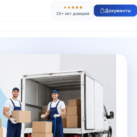
★
★
★
★
★
Документы
25+ лет доверия