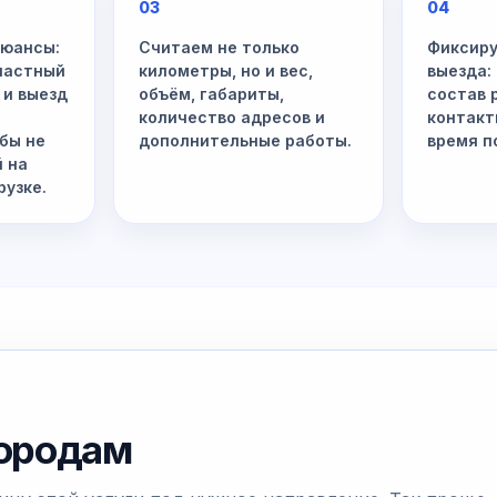
03
04
нюансы:
Считаем не только
Фиксиру
 частный
километры, но и вес,
выезда:
 и выезд
объём, габариты,
состав 
количество адресов и
контакт
бы не
дополнительные работы.
время п
й на
рузке.
городам