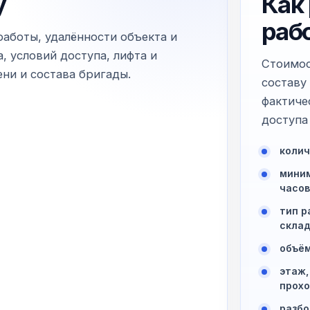
у
Как
раб
работы, удалённости объекта и
, условий доступа, лифта и
Стоимос
ни и состава бригады.
составу
фактиче
доступа 
колич
миним
часов
тип р
склад
объём
этаж,
прохо
разбо