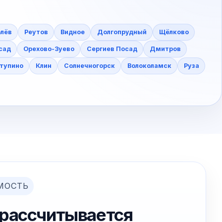
лёв
Реутов
Видное
Долгопрудный
Щёлково
сад
Орехово-Зуево
Сергиев Посад
Дмитров
тупино
Клин
Солнечногорск
Волоколамск
Руза
МОСТЬ
 рассчитывается