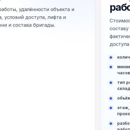
раб
работы, удалённости объекта и
, условий доступа, лифта и
Стоимос
ни и состава бригады.
составу
фактиче
доступа 
колич
миним
часов
тип р
склад
объём
этаж,
прохо
разбо
рабо