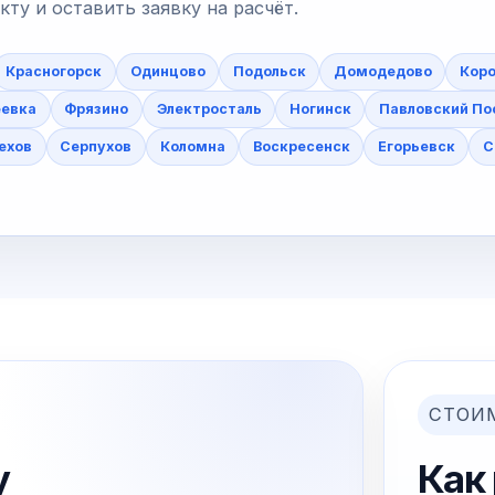
у и оставить заявку на расчёт.
Красногорск
Одинцово
Подольск
Домодедово
Коро
еевка
Фрязино
Электросталь
Ногинск
Павловский По
ехов
Серпухов
Коломна
Воскресенск
Егорьевск
С
СТОИ
у
Как