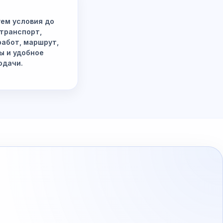
ем условия до
 транспорт,
работ, маршрут,
ы и удобное
одачи.