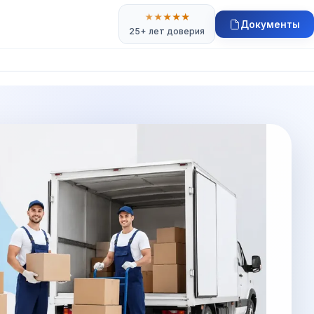
★
★
★
★
★
Документы
25+ лет доверия