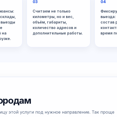
03
04
нюансы:
Считаем не только
Фиксиру
 склады,
километры, но и вес,
выезда:
 выезды
объём, габариты,
состав 
не
количество адресов и
контакт
й на
дополнительные работы.
время п
рузке.
городам
ицу этой услуги под нужное направление. Так проще