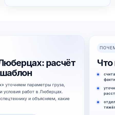
ПОЧЕ
 Люберцах: расчёт
Что
й шаблон
счита
факти
х» уточняем параметры груза,
уточн
и условия работ в Люберцах.
расст
спецтехнику и объясняем, какие
отдел
тяжё