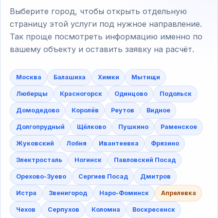
Выберите город, чтобы открыть отдельную
страницу этой услуги под нужное направление.
Так проще посмотреть информацию именно по
вашему объекту и оставить заявку на расчёт.
Москва
Балашиха
Химки
Мытищи
Люберцы
Красногорск
Одинцово
Подольск
Домодедово
Королёв
Реутов
Видное
Долгопрудный
Щёлково
Пушкино
Раменское
Жуковский
Лобня
Ивантеевка
Фрязино
Электросталь
Ногинск
Павловский Посад
Орехово-Зуево
Сергиев Посад
Дмитров
Истра
Звенигород
Наро-Фоминск
Апрелевка
Чехов
Серпухов
Коломна
Воскресенск