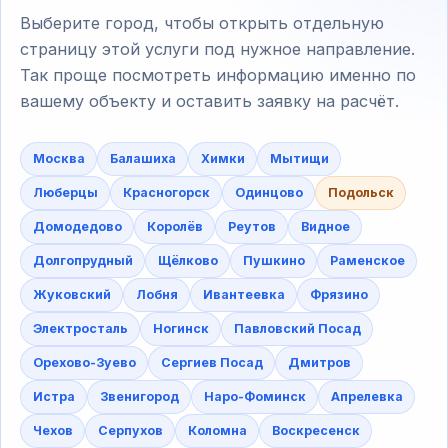
Выберите город, чтобы открыть отдельную
страницу этой услуги под нужное направление.
Так проще посмотреть информацию именно по
вашему объекту и оставить заявку на расчёт.
Москва
Балашиха
Химки
Мытищи
Люберцы
Красногорск
Одинцово
Подольск
Домодедово
Королёв
Реутов
Видное
Долгопрудный
Щёлково
Пушкино
Раменское
Жуковский
Лобня
Ивантеевка
Фрязино
Электросталь
Ногинск
Павловский Посад
Орехово-Зуево
Сергиев Посад
Дмитров
Истра
Звенигород
Наро-Фоминск
Апрелевка
Чехов
Серпухов
Коломна
Воскресенск