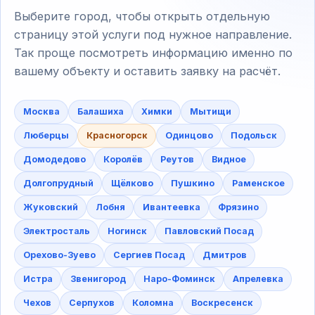
Выберите город, чтобы открыть отдельную
страницу этой услуги под нужное направление.
Так проще посмотреть информацию именно по
вашему объекту и оставить заявку на расчёт.
Москва
Балашиха
Химки
Мытищи
Люберцы
Красногорск
Одинцово
Подольск
Домодедово
Королёв
Реутов
Видное
Долгопрудный
Щёлково
Пушкино
Раменское
Жуковский
Лобня
Ивантеевка
Фрязино
Электросталь
Ногинск
Павловский Посад
Орехово-Зуево
Сергиев Посад
Дмитров
Истра
Звенигород
Наро-Фоминск
Апрелевка
Чехов
Серпухов
Коломна
Воскресенск