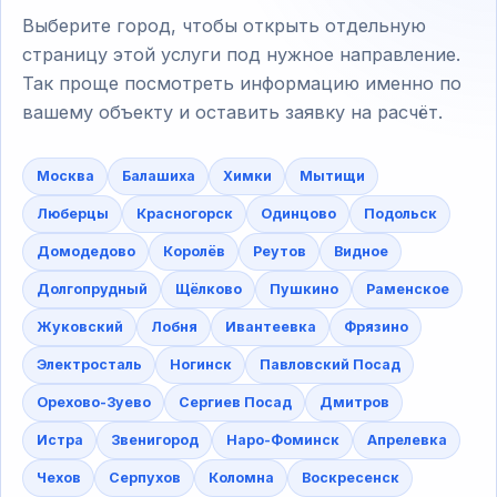
Выберите город, чтобы открыть отдельную
страницу этой услуги под нужное направление.
Так проще посмотреть информацию именно по
вашему объекту и оставить заявку на расчёт.
Москва
Балашиха
Химки
Мытищи
Люберцы
Красногорск
Одинцово
Подольск
Домодедово
Королёв
Реутов
Видное
Долгопрудный
Щёлково
Пушкино
Раменское
Жуковский
Лобня
Ивантеевка
Фрязино
Электросталь
Ногинск
Павловский Посад
Орехово-Зуево
Сергиев Посад
Дмитров
Истра
Звенигород
Наро-Фоминск
Апрелевка
Чехов
Серпухов
Коломна
Воскресенск