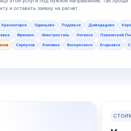
ицу этой услуги под нужное направление. Так проще
у и оставить заявку на расчёт.
Красногорск
Одинцово
Подольск
Домодедово
Коро
еевка
Фрязино
Электросталь
Ногинск
Павловский По
ехов
Серпухов
Коломна
Воскресенск
Егорьевск
С
СТОИ