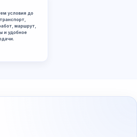
ем условия до
 транспорт,
работ, маршрут,
ы и удобное
одачи.