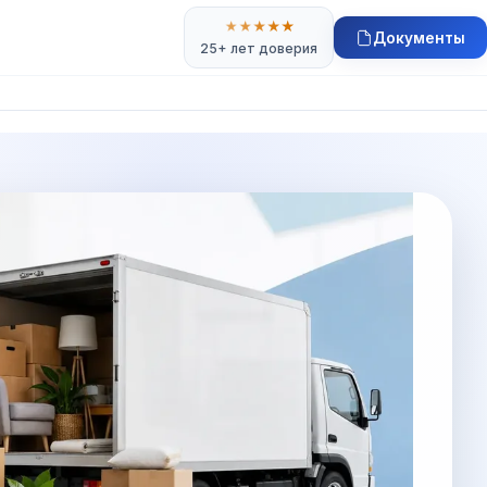
★
★
★
★
★
Документы
25+ лет доверия