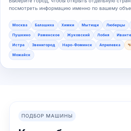
Выберите город, чтобы открыть отдельную стран
посмотреть информацию именно по вашему объект
Москва
Балашиха
Химки
Мытищи
Люберцы
Пушкино
Раменское
Жуковский
Лобня
Ивант
Истра
Звенигород
Наро-Фоминск
Апрелевка
Ч
Можайск
ПОДБОР МАШИНЫ