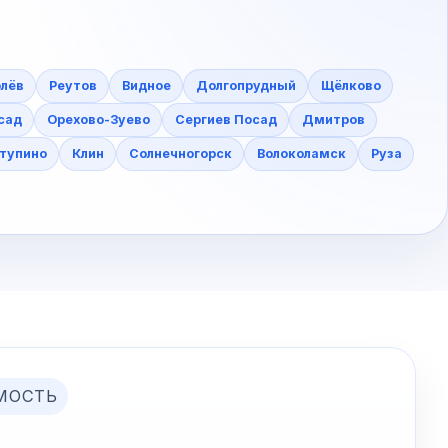
лёв
Реутов
Видное
Долгопрудный
Щёлково
сад
Орехово-Зуево
Сергиев Посад
Дмитров
тупино
Клин
Солнечногорск
Волоколамск
Руза
МОСТЬ