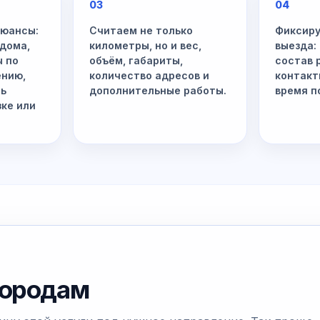
03
04
нюансы:
Считаем не только
Фиксиру
 дома,
километры, но и вес,
выезда:
ы по
объём, габариты,
состав 
ению,
количество адресов и
контакт
ть
дополнительные работы.
время п
зке или
городам