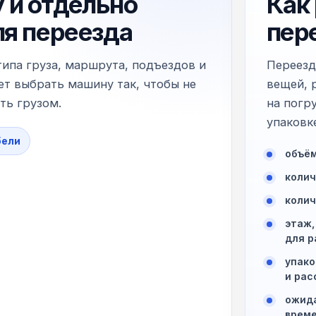
 и отдельно
Как
ля переезда
пер
типа груза, маршрута, подъездов и
Переезд
т выбрать машину так, чтобы не
вещей, 
ть грузом.
на погр
упаковк
бели
объём
колич
колич
этаж,
для р
упако
и рас
ожида
време