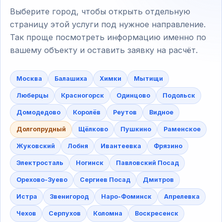
Выберите город, чтобы открыть отдельную
страницу этой услуги под нужное направление.
Так проще посмотреть информацию именно по
вашему объекту и оставить заявку на расчёт.
Москва
Балашиха
Химки
Мытищи
Люберцы
Красногорск
Одинцово
Подольск
Домодедово
Королёв
Реутов
Видное
Долгопрудный
Щёлково
Пушкино
Раменское
Жуковский
Лобня
Ивантеевка
Фрязино
Электросталь
Ногинск
Павловский Посад
Орехово-Зуево
Сергиев Посад
Дмитров
Истра
Звенигород
Наро-Фоминск
Апрелевка
Чехов
Серпухов
Коломна
Воскресенск